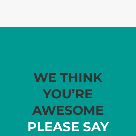
WE THINK
YOU’RE
AWESOME
PLEASE SAY